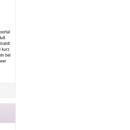
portal
luß
trahlt
d kurz
in bei
 war