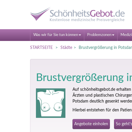
Was wir für Sie tun können
Problemzonen
Medizi
STARTSEITE
Städte
Brustvergrößerung in Potsd
Brust­vergrößerung 
Auf schönheitsgebot.de erhalten
Ärzten und plastischen Chirurgen 
Potsdam deutlich gesenkt werden
Hierbei entstehen für den Patie
Angebote einholen
So geht'