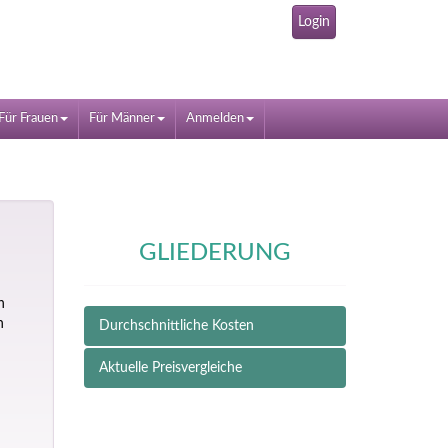
Login
Für Frauen
Für Männer
Anmelden
GLIEDERUNG
n
n
Durchschnittliche Kosten
Aktuelle Preisvergleiche