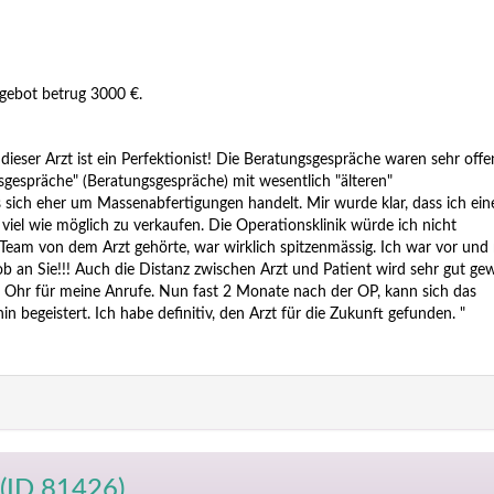
gebot betrug 3000 €.
ieser Arzt ist ein Perfektionist! Die Beratungsgespräche waren sehr offe
fsgespräche" (Beratungsgespräche) mit wesentlich "älteren"
s sich eher um Massenabfertigungen handelt. Mir wurde klar, dass ich ein
viel wie möglich zu verkaufen. Die Operationsklinik würde ich nicht
Team von dem Arzt gehörte, war wirklich spitzenmässig. Ich war vor und
b an Sie!!! Auch die Distanz zwischen Arzt und Patient wird sehr gut gew
s Ohr für meine Anrufe. Nun fast 2 Monate nach der OP, kann sich das
n begeistert. Ich habe definitiv, den Arzt für die Zukunft gefunden. "
(ID 81426)