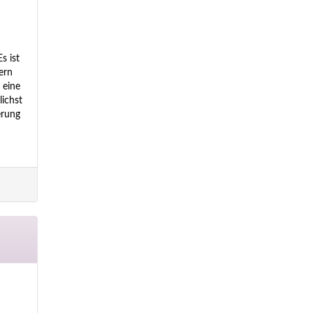
s ist
ern
 eine
lichst
erung