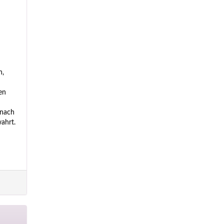
n,
en
 nach
ahrt.