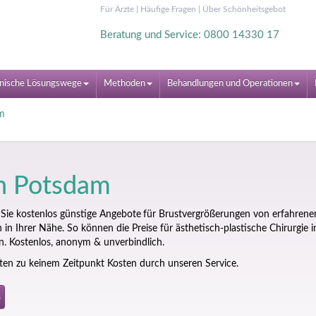
Für Ärzte
|
Häufige Fragen
|
Über Schönheitsgebot
Beratung und Service: 0800 14330 17
nische Lösungswege
Methoden
Behandlungen und Operationen
am
in Potsdam
 Sie kostenlos günstige Angebote
für Brust­vergrößerungen von erfahrene
in Ihrer Nähe. So können die Preise für ästhetisch-plastische Chirurgie i
. Kostenlos, anonym & unverbindlich.
nten zu keinem Zeitpunkt Kosten durch unseren Service.
s