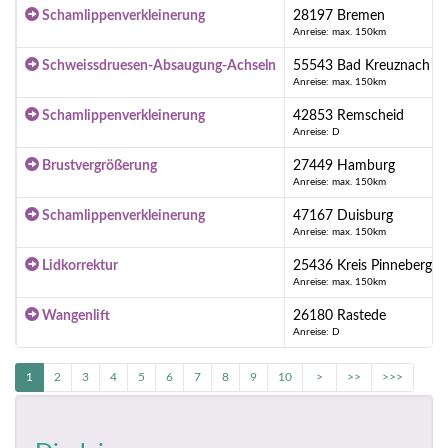
Schamlippenverkleinerung
28197 Bremen
Anreise: max. 150km
Schweissdruesen-Absaugung-Achseln
55543 Bad Kreuznach
Anreise: max. 150km
Schamlippenverkleinerung
42853 Remscheid
Anreise: D
Brustvergrößerung
27449 Hamburg
Anreise: max. 150km
Schamlippenverkleinerung
47167 Duisburg
Anreise: max. 150km
Lidkorrektur
25436 Kreis Pinneberg -
Anreise: max. 150km
Wangenlift
26180 Rastede
Anreise: D
1
2
3
4
5
6
7
8
9
10
>
>>
>>>