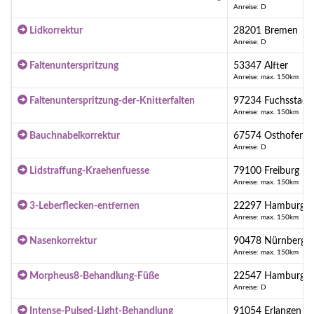
Anreise: D
Lidkorrektur
28201 Bremen
Anreise: D
Faltenunterspritzung
53347 Alfter
Anreise: max. 150km
Faltenunterspritzung-der-Knitterfalten
97234 Fuchsstadt 
Anreise: max. 150km
Bauchnabelkorrektur
67574 Osthofen
Anreise: D
Lidstraffung-Kraehenfuesse
79100 Freiburg
Anreise: max. 150km
3-Leberflecken-entfernen
22297 Hamburg
Anreise: max. 150km
Nasenkorrektur
90478 Nürnberg
Anreise: max. 150km
Morpheus8-Behandlung-Füße
22547 Hamburg
Anreise: D
Intense-Pulsed-Light-Behandlung
91054 Erlangen