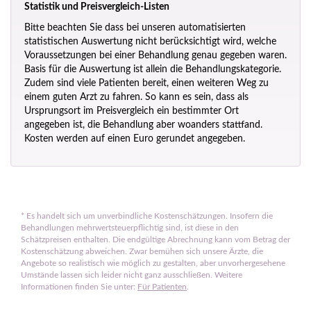
Statistik und Preisvergleich-Listen
Bitte beachten Sie dass bei unseren automatisierten
statistischen Auswertung nicht berücksichtigt wird, welche
Voraussetzungen bei einer Behandlung genau gegeben waren.
Basis für die Auswertung ist allein die Behandlungskategorie.
Zudem sind viele Patienten bereit, einen weiteren Weg zu
einem guten Arzt zu fahren. So kann es sein, dass als
Ursprungsort im Preisvergleich ein bestimmter Ort
angegeben ist, die Behandlung aber woanders stattfand.
Kosten werden auf einen Euro gerundet angegeben.
*
Es handelt sich um unverbindliche Kostenschätzungen. Insofern die
Behandlungen mehrwertsteuerpflichtig sind, ist diese in den
Schätzpreisen enthalten. Die endgültige Abrechnung kann vom Betrag der
Kostenschätzung abweichen. Zwar bemühen sich unsere Ärzte, die
Angebote so realistisch wie möglich zu gestalten, aber unvorhergesehene
Umstände lassen sich leider nicht ganz ausschließen. Weitere
Informationen finden Sie unter:
Für Patienten
.