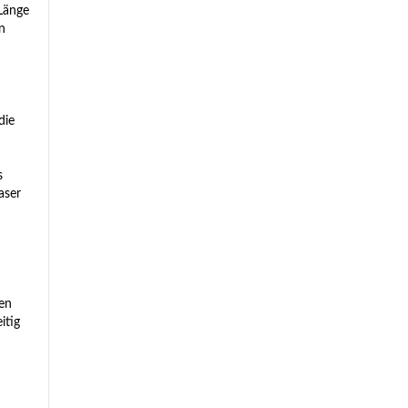
Länge
n
die
s
aser
fen
itig