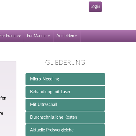
Login
Für Frauen
Für Männer
Anmelden
GLIEDERUNG
Micro-Needling
Behandlung mit Laser
ifen
Mit Ultraschall
re
Durchschnittliche Kosten
Aktuelle Preisvergleiche