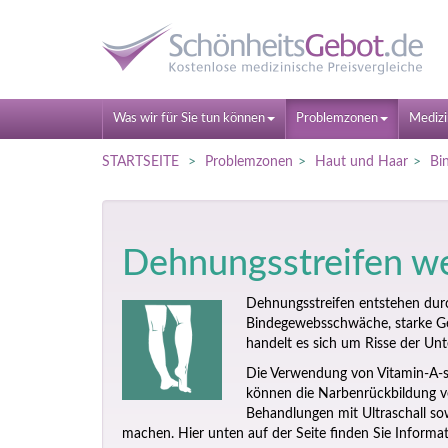
Was wir für Sie tun können
Problemzonen
Medizi
STARTSEITE
Problemzonen
Haut und Haar
Bi
Dehnungsstreifen 
Dehnungsstreifen entstehen dur
Bindegewebsschwäche, starke G
handelt es sich um Risse der Unt
Die Verwendung von Vitamin-A-
können die Narbenrückbildung v
Behandlungen mit Ultraschall so
machen. Hier unten auf der Seite finden Sie Inform