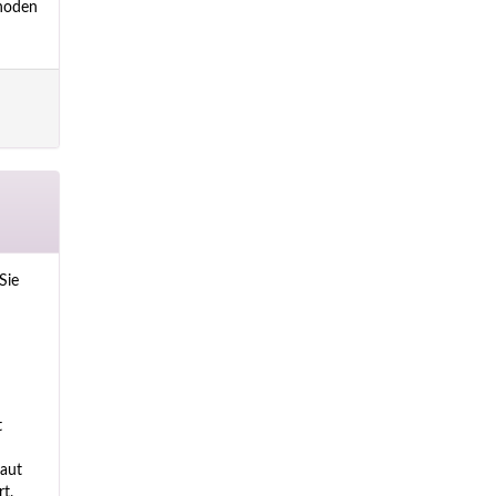
thoden
Sie
t
Haut
t.