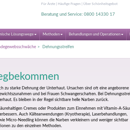
Für Ärzte
|
Häufige Fragen
|
Über Schönheitsgebot
Beratung und Service: 0800 14330 17
nische Lösungswege
Methoden
Behandlungen und Operationen
ndegewebsschwäche
Dehnungsstreifen
wegbekommen
ch zu starke Dehnung der Unterhaut. Ursachen sind oft eine angeborene
ewichtszunahmen und bei Frauen Schwangerschaften. Bei Dehnungsstre
erhaut. Es bleiben in der Regel sichtbare helle Narben zurück.
säurehaltigen Cremes oder Produkten zum Einnehmen mit Vitamin-A-Säu
erbessern. Auch Kälteanwendungen (Kryotherapie), Laserbehandlungen,
wie Micro-Needling können die Narben verkleinern und weniger sichtbar
ationen zu den einzelnen Methoden.