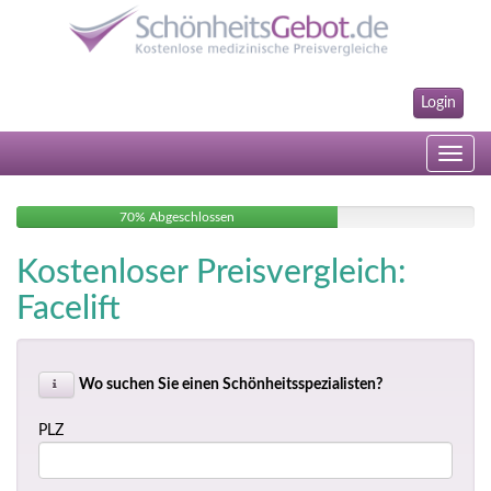
Login
Toggle
navig
70% Abgeschlossen
Kostenloser Preisvergleich:
Facelift
Wo suchen Sie einen Schönheitsspezialisten?
PLZ