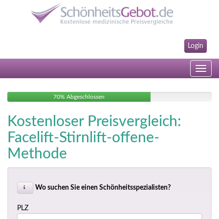
Login
Toggle
navig
70% Abgeschlossen
Kostenloser Preisvergleich:
Facelift-Stirnlift-offene-
Methode
Wo suchen Sie einen Schönheitsspezialisten?
PLZ