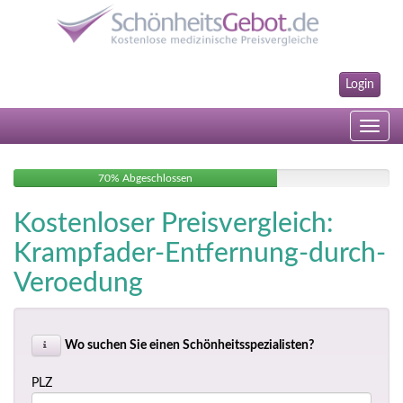
Login
Toggle
navig
70% Abgeschlossen
Kostenloser Preisvergleich:
Krampfader-Entfernung-durch-
Veroedung
Wo suchen Sie einen Schönheitsspezialisten?
PLZ