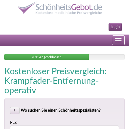
Login
Toggle
navig
70% Abgeschlossen
Kostenloser Preisvergleich:
Krampfader-Entfernung-
operativ
Wo suchen Sie einen Schönheitsspezialisten?
PLZ