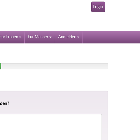
Login
Für Frauen
Für Männer
Anmelden
rden?