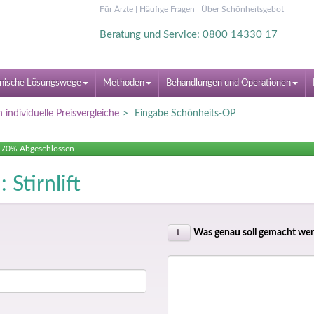
Für Ärzte
|
Häufige Fragen
|
Über Schönheitsgebot
Beratung und Service: 0800 14330 17
nische Lösungswege
Methoden
Behandlungen und Operationen
 individuelle Preisvergleiche
Eingabe Schönheits-OP
70% Abgeschlossen
 Stirnlift
Was genau soll gemacht we