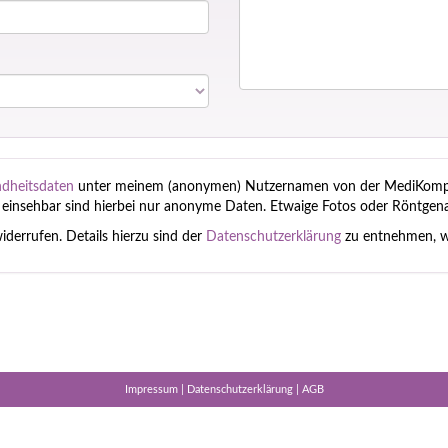
dheitsdaten
unter meinem (anonymen) Nutzernamen von der MediKompa
ch einsehbar sind hierbei nur anonyme Daten. Etwaige Fotos oder Röntgena
widerrufen. Details hierzu sind der
Datenschutzerklärung
zu entnehmen, we
Impressum
|
Datenschutzerklärung
|
AGB