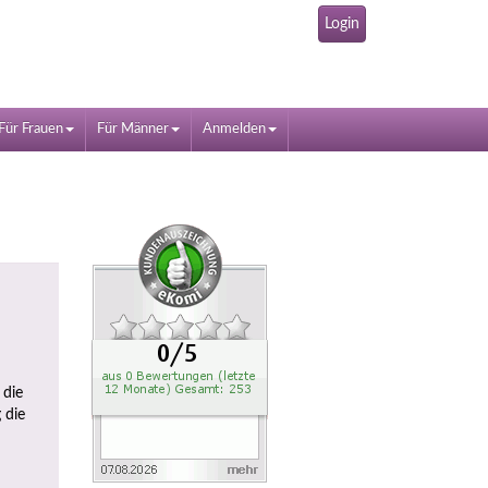
Login
Für Frauen
Für Männer
Anmelden
 die
 die