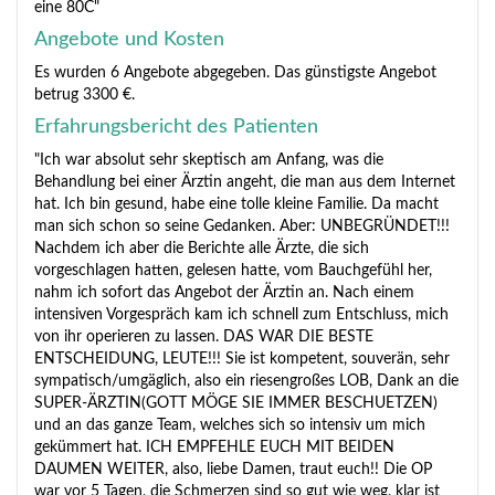
eine 80C"
Angebote und Kosten
Es wurden 6 Angebote abgegeben. Das günstigste Angebot
betrug 3300 €.
Erfahrungsbericht des Patienten
"Ich war absolut sehr skeptisch am Anfang, was die
Behandlung bei einer Ärztin angeht, die man aus dem Internet
hat. Ich bin gesund, habe eine tolle kleine Familie. Da macht
man sich schon so seine Gedanken. Aber: UNBEGRÜNDET!!!
Nachdem ich aber die Berichte alle Ärzte, die sich
vorgeschlagen hatten, gelesen hatte, vom Bauchgefühl her,
nahm ich sofort das Angebot der Ärztin an. Nach einem
intensiven Vorgespräch kam ich schnell zum Entschluss, mich
von ihr operieren zu lassen. DAS WAR DIE BESTE
ENTSCHEIDUNG, LEUTE!!! Sie ist kompetent, souverän, sehr
sympatisch/umgäglich, also ein riesengroßes LOB, Dank an die
SUPER-ÄRZTIN(GOTT MÖGE SIE IMMER BESCHUETZEN)
und an das ganze Team, welches sich so intensiv um mich
gekümmert hat. ICH EMPFEHLE EUCH MIT BEIDEN
DAUMEN WEITER, also, liebe Damen, traut euch!! Die OP
war vor 5 Tagen, die Schmerzen sind so gut wie weg, klar ist