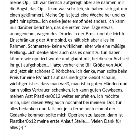
meine Op... Ich war tierisch aufgeregt, aber alle nahmen mir
die Angst, das Op - Team war sehr lieb, sie haben sich gut um
einen gekümmert. Meine Op ist jetzt eine Woche her und es
geht mir spitze... Ich denke jeder empfindet anders, ich kann
nur darüber berichten, das die ersten zwei Tage etwas
unangenehm, wegen des Drucks in der Brust und die leichte
Einschränkung der Arme sind, es hält sich aber alles im
Rahmen. Schmerzen- keine wirklichen, eher wie eine mäßige
Prellung.. ..ich denke aber auch das es damit zu tun haben
könnte wie operiert wurde und glaubt mir, bei diesem Arzt seit
ihr gut aufgehoben... Hatte vorher eine BH Größe von A(A)
und jetzt ein schönes C Körbchen. Ich denke, man sollte beim
Preis für eine BV nicht auf das niedrigste Gebot schaun,
wichtiger ist es, dass man weiß, man ist in guten Händen und
kann volles Vertrauen schenken. Ich kann guten Gewissens,
meinen Arzt Plastiker0612 weiter empfehlen. Ich möchte
mich, über diesen Weg auch nochmal bei meinem Doc für
alles bedanken und falls mir je in ferne noch einmal der
Gedanke kommen sollte mich Operieren zu lassen, dann ist
Plastiker0612 meine erste Anlauf Stelle...... Vielen Dank für
alles ;-) "