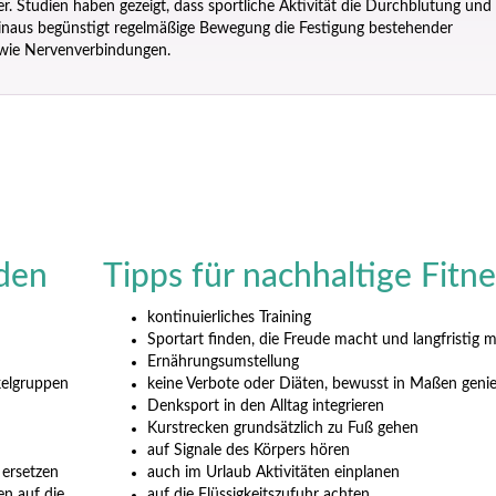
er. Studien haben gezeigt, dass sportliche Aktivität die Durchblutung und
hinaus begünstigt regelmäßige Bewegung die Festigung bestehender
owie Nervenverbindungen.
rden
Tipps für nachhaltige Fitne
kontinuierliches Training
Sportart finden, die Freude macht und langfristig m
Ernährungsumstellung
kelgruppen
keine Verbote oder Diäten, bewusst in Maßen geni
Denksport in den Alltag integrieren
Kurstrecken grundsätzlich zu Fuß gehen
auf Signale des Körpers hören
ersetzen
auch im Urlaub Aktivitäten einplanen
en auf die
auf die Flüssigkeitszufuhr achten