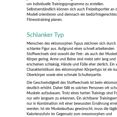
um individuelle Trainingsprogramme zu erstellen.
Selbstverständlich können sich auch Freizeitsportler an 
Modell orientieren und demnach ein bedürfnisgerechtes
Fitnesstraining planen.
Schlanker Typ
Menschen des ektomorphen Typus zeichnen sich durch 
schlanke Figur aus. Aufgrund eines schnell arbeitenden
Stoffwechsels sind sowohl der Fett- als auch der Muskel
Körper gering. Arme und Beine sind meist sehr lang und
erscheinen schlaksig, Hände und Füße eher zierlich. Ein 
Charakteristikum des ektomorphen Körpertyps ist ein ku
Oberkörper sowie eine schmale Schulterpartie.
Die Geschwindigkeit des Stoffwechsels ist beim ektomo
deutlich erhöht. Daher fällt es solchen Personen oft sch
Muskeln aufzubauen. Trotz eines harten Trainings sind Fo
nur sehr langsam zu erkennen. Ein sichtbarer Trainingser
nur in Kombination mit einer bewussten Ernährung erre
werden. Ist ein Muskelaufbau gewünscht, muss die tägli
Kalorienzufuhr im Gegensatz zum mesomorphen und