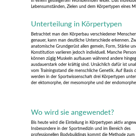
in einem gesteigerten Wohlbefinden wider. Das individu
Lebensumständen, Zielen und dem Körpertypen eines M
Unterteilung in Körpertypen
Betrachtet man den Körperbau verschiedener Mensche
genauer, kann man deutliche Unterschiede erkennen. Zwa
anatomische Grundgerüst allen gemein, Form, Stärke un
Konstitution variieren jedoch individuell. Manche Perso
können zügig Muskeln aufbauen während andere hinge
ausdauerstark oder kräftig sind. Ursächlich dafür ist un
vom Trainingsstand die menschliche Genetik. Auf Basis 
werden in der Sportwissenschaft drei Körpertypen unte
der ektomorphe, der mesomorphe und der endomorphe
Wo wird sie angewendet?
Bis heute wird die Einteilung in Körpertypen aktiv ange
Insbesondere in der Sportmedizin und im Bereich des
professionellen Bodybuildings kommt die Methode zum 