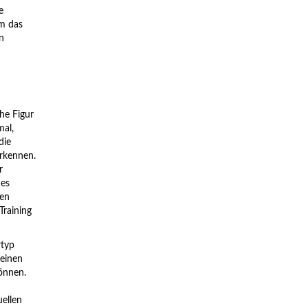
e
um das
n
he Figur
mal,
die
erkennen.
r
des
len
Training
rtyp
 einen
können.
uellen