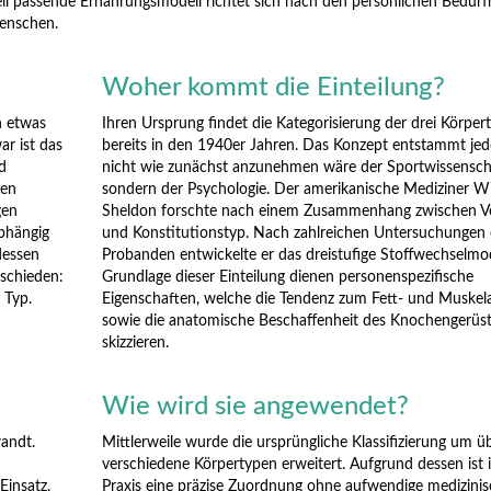
ell passende Ernährungsmodell richtet sich nach den persönlichen Bedürf
enschen.
Woher kommt die Einteilung?
n etwas
Ihren Ursprung findet die Kategorisierung der drei Körper
r ist das
bereits in den 1940er Jahren. Das Konzept entstammt je
d
nicht wie zunächst anzunehmen wäre der Sportwissensch
nen
sondern der Psychologie. Der amerikanische Mediziner Wi
gen
Sheldon forschte nach einem Zusammenhang zwischen Ve
abhängig
und Konstitutionstyp. Nach zahlreichen Untersuchungen 
dessen
Probanden entwickelte er das dreistufige Stoffwechselmod
rschieden:
Grundlage dieser Einteilung dienen personenspezifische
 Typ.
Eigenschaften, welche die Tendenz zum Fett- und Muskel
sowie die anatomische Beschaffenheit des Knochengerüs
skizzieren.
Wie wird sie angewendet?
wandt.
Mittlerweile wurde die ursprüngliche Klassifizierung um ü
verschiedene Körpertypen erweitert. Aufgrund dessen ist 
Einsatz,
Praxis eine präzise Zuordnung ohne aufwendige medizini