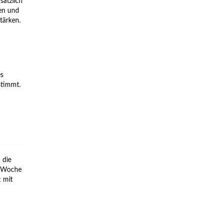
sätzlich
en und
tärken.
es
stimmt.
 die
ro Woche
t mit