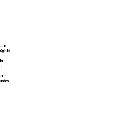
 ein
öglicht
d baut
hrt
ng
e
gerte
sunden