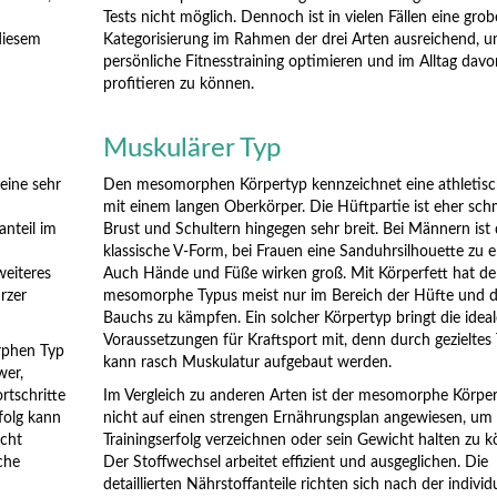
Tests nicht möglich. Dennoch ist in vielen Fällen eine grob
diesem
Kategorisierung im Rahmen der drei Arten ausreichend, 
persönliche Fitnesstraining optimieren und im Alltag davo
profitieren zu können.
Muskulärer Typ
eine sehr
Den mesomorphen Körpertyp kennzeichnet eine athletisc
mit einem langen Oberkörper. Die Hüftpartie ist eher sch
anteil im
Brust und Schultern hingegen sehr breit. Bei Männern ist 
klassische V-Form, bei Frauen eine Sanduhrsilhouette zu 
weiteres
Auch Hände und Füße wirken groß. Mit Körperfett hat de
rzer
mesomorphe Typus meist nur im Bereich der Hüfte und 
Bauchs zu kämpfen. Ein solcher Körpertyp bringt die idea
Voraussetzungen für Kraftsport mit, denn durch gezieltes 
rphen Typ
kann rasch Muskulatur aufgebaut werden.
wer,
rtschritte
Im Vergleich zu anderen Arten ist der mesomorphe Körpe
folg kann
nicht auf einen strengen Ernährungsplan angewiesen, um
icht
Trainingserfolg verzeichnen oder sein Gewicht halten zu 
che
Der Stoffwechsel arbeitet effizient und ausgeglichen. Die
detaillierten Nährstoffanteile richten sich nach der individ