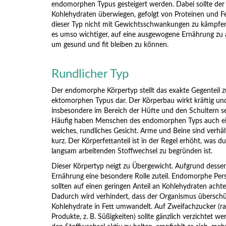
endomorphen Typus gesteigert werden. Dabei sollte der 
Kohlehydraten überwiegen, gefolgt von Proteinen und Fe
dieser Typ nicht mit Gewichtsschwankungen zu kämpfen 
es umso wichtiger, auf eine ausgewogene Ernährung zu 
um gesund und fit bleiben zu können.
Rundlicher Typ
Der endomorphe Körpertyp stellt das exakte Gegenteil 
ektomorphen Typus dar. Der Körperbau wirkt kräftig und
insbesondere im Bereich der Hüfte und den Schultern se
Häufig haben Menschen des endomorphen Typs auch e
weiches, rundliches Gesicht. Arme und Beine sind verhä
kurz. Der Körperfettanteil ist in der Regel erhöht, was d
langsam arbeitenden Stoffwechsel zu begründen ist.
Dieser Körpertyp neigt zu Übergewicht. Aufgrund desse
Ernährung eine besondere Rolle zuteil. Endomorphe Pe
sollten auf einen geringen Anteil an Kohlehydraten achte
Dadurch wird verhindert, dass der Organismus überschü
Kohlehydrate in Fett umwandelt. Auf Zweifachzucker (raf
Produkte, z. B. Süßigkeiten) sollte gänzlich verzichtet w