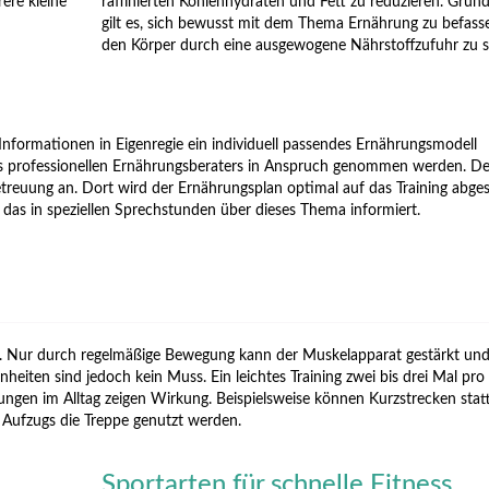
rere kleine
raffinierten Kohlenhydraten und Fett zu reduzieren. Grund
gilt es, sich bewusst mit dem Thema Ernährung zu befass
den Körper durch eine ausgewogene Nährstoffzufuhr zu s
Informationen in Eigenregie ein individuell passendes Ernährungsmodell
nes professionellen Ernährungsberaters in Anspruch genommen werden. D
etreuung an. Dort wird der Ernährungsplan optimal auf das Training abge
das in speziellen Sprechstunden über dieses Thema informiert.
n. Nur durch regelmäßige Bewegung kann der Muskelapparat gestärkt und
inheiten sind jedoch kein Muss. Ein leichtes Training zwei bis drei Mal p
rungen im Alltag zeigen Wirkung. Beispielsweise können Kurzstrecken stat
 Aufzugs die Treppe genutzt werden.
Sportarten für schnelle Fitness