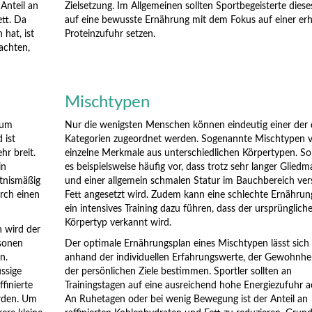
Anteil an
Zielsetzung. Im Allgemeinen sollten Sportbegeisterte dies
tt. Da
auf eine bewusste Ernährung mit dem Fokus auf einer er
hat, ist
Proteinzufuhr setzen.
achten,
Mischtypen
zum
Nur die wenigsten Menschen können eindeutig einer der 
 ist
Kategorien zugeordnet werden. Sogenannte Mischtypen v
hr breit.
einzelne Merkmale aus unterschiedlichen Körpertypen. 
in
es beispielsweise häufig vor, dass trotz sehr langer Glied
ltnismäßig
und einer allgemein schmalen Statur im Bauchbereich ver
urch einen
Fett angesetzt wird. Zudem kann eine schlechte Ernährun
ein intensives Training dazu führen, dass der ursprünglich
Körpertyp verkannt wird.
n wird der
rsonen
Der optimale Ernährungsplan eines Mischtypen lässt sich
n.
anhand der individuellen Erfahrungswerte, der Gewohnhe
ssige
der persönlichen Ziele bestimmen. Sportler sollten an
finierte
Trainingstagen auf eine ausreichend hohe Energiezufuhr a
erden. Um
An Ruhetagen oder bei wenig Bewegung ist der Anteil an