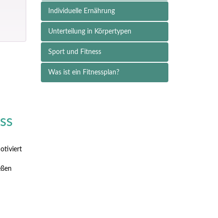
Individuelle Ernährung
Unterteilung in Körpertypen
Sport und Fitness
Was ist ein Fitnessplan?
ss
otiviert
eßen