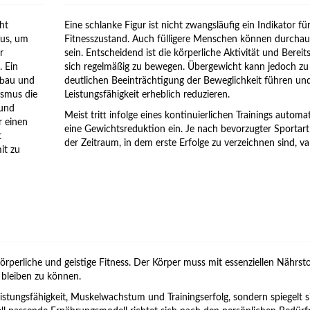
ht
Eine schlanke Figur ist nicht zwangsläufig ein Indikator fü
aus, um
Fitnesszustand. Auch fülligere Menschen können durchaus
r
sein. Entscheidend ist die körperliche Aktivität und Bereit
. Ein
sich regelmäßig zu bewegen. Übergewicht kann jedoch zu 
fbau und
deutlichen Beeinträchtigung der Beweglichkeit führen und
ismus die
Leistungsfähigkeit erheblich reduzieren.
 und
Meist tritt infolge eines kontinuierlichen Trainings automa
r einen
eine Gewichtsreduktion ein. Je nach bevorzugter Sportar
t
der Zeitraum, in dem erste Erfolge zu verzeichnen sind, var
it zu
rperliche und geistige Fitness. Der Körper muss mit essenziellen Nährst
 bleiben zu können.
eistungsfähigkeit, Muskelwachstum und Trainingserfolg, sondern spiegelt 