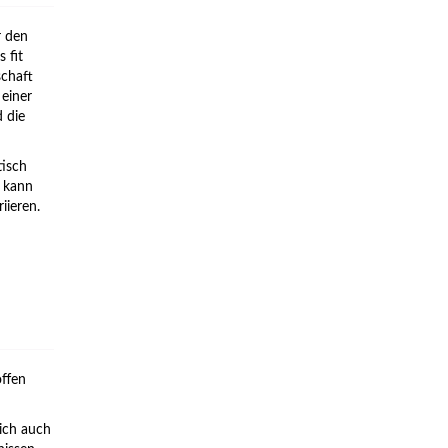
r den
 fit
schaft
einer
 die
tisch
t kann
iieren.
offen
sich auch