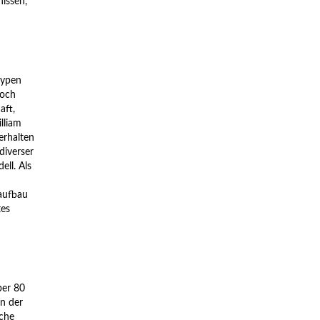
nissen,
typen
doch
aft,
lliam
rhalten
diverser
ell. Als
aufbau
tes
ber 80
in der
sche