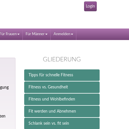
Login
Für Frauen
Für Männer
Anmelden
GLIEDERUNG
Tipps für schnelle Fitness
Fitness vs. Gesundheit
igung
Fitness und Wohlbefinden
Fit werden und Abnehmen
ten
Schlank sein vs. fit sein