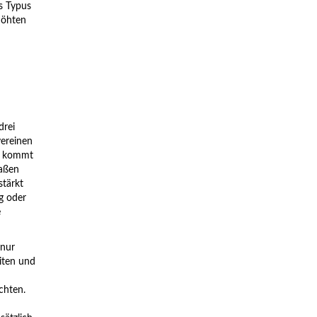
es Typus
höhten
drei
ereinen
So kommt
maßen
stärkt
g oder
e
 nur
iten und
chten.