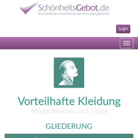
Login
Toggle
navig
Vorteilhafte Kleidung
Möglichkeiten und Tipps
GLIEDERUNG